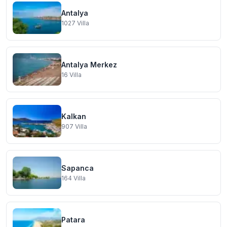
Antalya
1027
Villa
Antalya Merkez
16
Villa
Kalkan
907
Villa
Sapanca
164
Villa
Patara