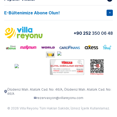
Hakkımızda
Gizlilik Şartları
İptal Şartları
Banka Hesapları
E-Bültenimize Abone Olun!
VİLLA SALKIM
VİLLA SLAY 1
Kurumsal
Blog
VİLLA GOLD ROSE
VİLLA SARNIÇ
Yorumlar
Nasıl Kiralarım
+90 252
350 06 48
VİLLA OLENNA 1
VİLLA MERT
İletişim
Kiralama Sözleşmesi
VİLLA VERDANİA
VİLLA BELLA
Belgelerimiz
VİLLA MİRAVA
VILLA ADRIMA 1
VİLLA TİAMO
VİLLA ZEYTİN DALI
VİLLA LARA
VILLA ELMALI
VİLLA EVRİM 1
Ölüdeniz Mah. Atatürk Cad. No: 46/A, Ölüdeniz Mah. Atatürk Cad. No:
46/A
rezervasyon@villareyonu.com
© 2026 Villa Reyonu Tüm Hakları Saklıdır, İzinsiz İçerik Kullanılamaz.
Fethiye Kas Kalkan 2