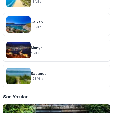
48
Villa
Kalkan
80
Villa
Alanya
6
Villa
Sapanca
458
Villa
Son Yazılar