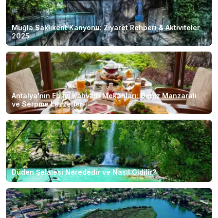
Muğla Saklıkent Kanyonu: Ziyaret Rehberi & Aktiviteler
2025
Antalya'nın En İyi Kahvaltı Mekanları: Deniz Manzaralı
ve Serpme Lezzetler
Düden Şelalesi Nerededir ve Nasıl Gidilir?