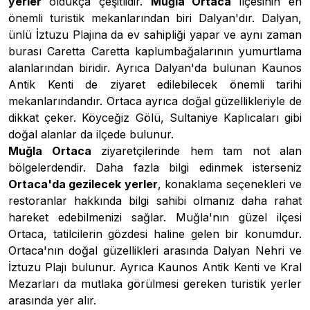
yerler
oldukça çeşitlidir.
Muğla Ortaca
ilçesinin en
önemli turistik mekanlarından biri Dalyan'dır. Dalyan,
ünlü İztuzu Plajına da ev sahipliği yapar ve aynı zaman
burası Caretta Caretta kaplumbağalarının yumurtlama
alanlarından biridir. Ayrıca Dalyan'da bulunan Kaunos
Antik Kenti de ziyaret edilebilecek önemli tarihi
mekanlarındandır. Ortaca ayrıca doğal güzellikleriyle de
dikkat çeker. Köyceğiz Gölü, Sultaniye Kaplıcaları gibi
doğal alanlar da ilçede bulunur.
Muğla Ortaca
ziyaretçilerinde hem tam not alan
bölgelerdendir. Daha fazla bilgi edinmek isterseniz
Ortaca'da gezilecek yerler
, konaklama seçenekleri ve
restoranlar hakkında bilgi sahibi olmanız daha rahat
hareket edebilmenizi sağlar. Muğla'nın güzel ilçesi
Ortaca, tatilcilerin gözdesi haline gelen bir konumdur.
Ortaca'nın doğal güzellikleri arasında Dalyan Nehri ve
İztuzu Plajı bulunur. Ayrıca Kaunos Antik Kenti ve Kral
Mezarları da mutlaka görülmesi gereken turistik yerler
arasında yer alır.