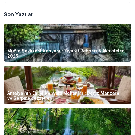
Son Yazılar
Muğla Saklıkent Kanyonu: Ziyaret Rehberi & Aktiviteler
2025
Antalya'nın En İyi Kahvaltı Mekanları: Deniz Manzaralı
ve Serpme Lezzetler