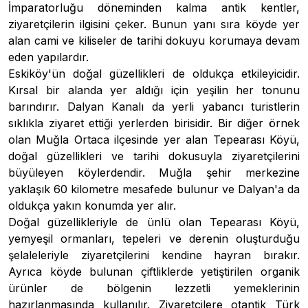
İmparatorluğu döneminden kalma antik kentler,
ziyaretçilerin ilgisini çeker. Bunun yanı sıra köyde yer
alan cami ve kiliseler de tarihi dokuyu korumaya devam
eden yapılardır.
Eskiköy'ün doğal güzellikleri de oldukça etkileyicidir.
Kırsal bir alanda yer aldığı için yeşilin her tonunu
barındırır. Dalyan Kanalı da yerli yabancı turistlerin
sıklıkla ziyaret ettiği yerlerden birisidir. Bir diğer örnek
olan Muğla Ortaca ilçesinde yer alan Tepearası Köyü,
doğal güzellikleri ve tarihi dokusuyla ziyaretçilerini
büyüleyen köylerdendir. Muğla şehir merkezine
yaklaşık 60 kilometre mesafede bulunur ve Dalyan'a da
oldukça yakın konumda yer alır.
Doğal güzellikleriyle de ünlü olan Tepearası Köyü,
yemyeşil ormanları, tepeleri ve derenin oluşturduğu
şelaleleriyle ziyaretçilerini kendine hayran bırakır.
Ayrıca köyde bulunan çiftliklerde yetiştirilen organik
ürünler de bölgenin lezzetli yemeklerinin
hazırlanmasında kullanılır. Ziyaretçilere otantik Türk