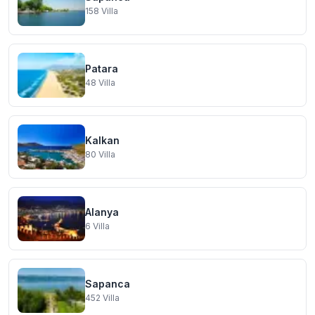
158
Villa
Patara
48
Villa
Kalkan
80
Villa
Alanya
6
Villa
Sapanca
452
Villa