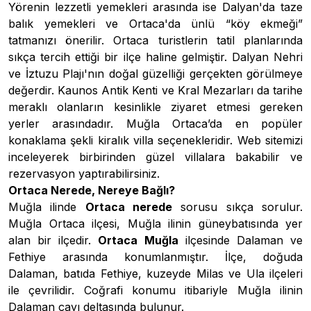
Yörenin lezzetli yemekleri arasında ise Dalyan'da taze
balık yemekleri ve Ortaca'da ünlü “köy ekmeği”
tatmanızı önerilir. Ortaca turistlerin tatil planlarında
sıkça tercih ettiği bir ilçe haline gelmiştir. Dalyan Nehri
ve İztuzu Plajı'nın doğal güzelliği gerçekten görülmeye
değerdir. Kaunos Antik Kenti ve Kral Mezarları da tarihe
meraklı olanların kesinlikle ziyaret etmesi gereken
yerler arasındadır. Muğla Ortaca’da en popüler
konaklama şekli
kiralık villa
seçenekleridir. Web sitemizi
inceleyerek birbirinden güzel villalara bakabilir ve
rezervasyon yaptırabilirsiniz.
Ortaca Nerede, Nereye Bağlı?
Muğla ilinde
Ortaca nerede
sorusu sıkça sorulur.
Muğla Ortaca ilçesi, Muğla ilinin güneybatısında yer
alan bir ilçedir.
Ortaca Muğla
ilçesinde Dalaman ve
Fethiye arasında konumlanmıştır. İlçe, doğuda
Dalaman, batıda Fethiye, kuzeyde Milas ve Ula ilçeleri
ile çevrilidir. Coğrafi konumu itibariyle Muğla ilinin
Dalaman çayı deltasında bulunur.