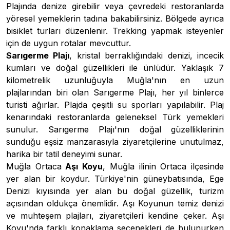
Plajında denize girebilir veya çevredeki restoranlarda
yöresel yemeklerin tadına bakabilirsiniz. Bölgede ayrıca
bisiklet turları düzenlenir. Trekking yapmak isteyenler
için de uygun rotalar mevcuttur.
Sarıgerme Plajı
, kristal berraklığındaki denizi, incecik
kumları ve doğal güzellikleri ile ünlüdür. Yaklaşık 7
kilometrelik uzunluğuyla Muğla'nın en uzun
plajlarından biri olan Sarıgerme Plajı, her yıl binlerce
turisti ağırlar. Plajda çeşitli su sporları yapılabilir. Plaj
kenarındaki restoranlarda geleneksel Türk yemekleri
sunulur. Sarıgerme Plajı'nın doğal güzelliklerinin
sunduğu eşsiz manzarasıyla ziyaretçilerine unutulmaz,
harika bir tatil deneyimi sunar.
Muğla Ortaca
Aşı Koyu
, Muğla ilinin Ortaca ilçesinde
yer alan bir koydur. Türkiye'nin güneybatısında, Ege
Denizi kıyısında yer alan bu doğal güzellik, turizm
açısından oldukça önemlidir. Aşı Koyunun temiz denizi
ve muhteşem plajları, ziyaretçileri kendine çeker. Aşı
Koyu'nda farklı konaklama seçenekleri de bulunurken