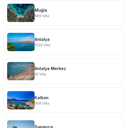
Muğla
889
Villa
Antalya
1029
Villa
Antalya Merkez
16
Villa
Kalkan
909
Villa
Sapanca