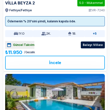
VİLLA BEYZA 2
5.0
-
Mükemmel
Fethiye/Fethiye
VR-7240
Ödemenin % 20'sini şimdi, kalanını kapıda öde.
1
Y.O
2
K.
1
B.
+5
Güncel Takvim
Balayı Villası
₺11.950
/ Gecelik
İncele