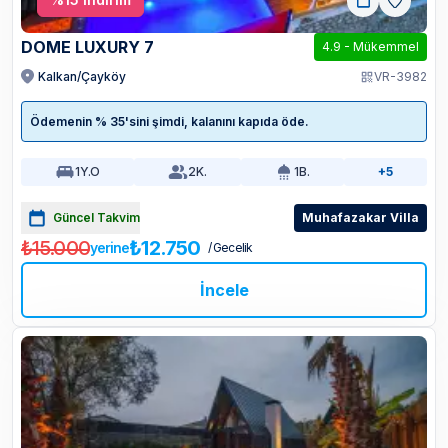
DOME LUXURY 7
4.9
-
Mükemmel
Kalkan/Çayköy
VR-3982
Ödemenin % 35'sini şimdi, kalanını kapıda öde.
1
Y.O
2
K.
1
B.
+5
Güncel Takvim
Muhafazakar Villa
₺15.000
₺12.750
yerine
/ Gecelik
İncele