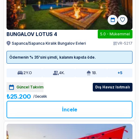
BUNGALOV LOTUS 4
5.0
-
Mükemmel
Sapanca/Sapanca Kiralık Bungalov Evleri
VR-5217
Ödemenin % 35'sini şimdi, kalanını kapıda öde.
2
Y.O
4
K.
1
B.
+5
Güncel Takvim
Dış Havuz Isıtmalı
₺25.200
/ Gecelik
İncele