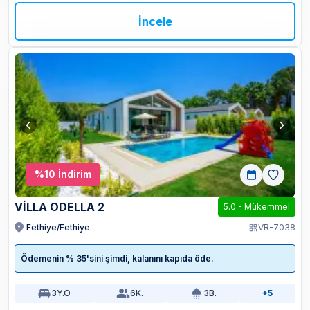
İncele
%
10
İndirim
VİLLA ODELLA 2
5.0
-
Mükemmel
Fethiye/Fethiye
VR-7038
Ödemenin % 35'sini şimdi, kalanını kapıda öde.
3
Y.O
6
K.
3
B.
+5