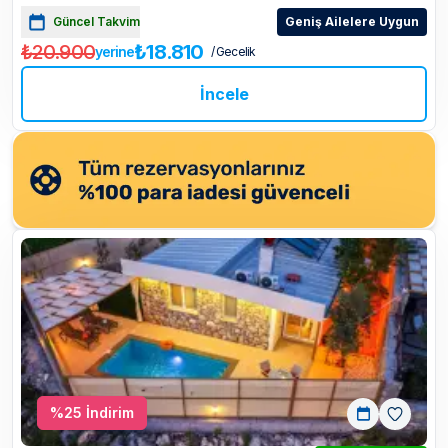
Güncel Takvim
Geniş Ailelere Uygun
₺20.900
₺18.810
yerine
/ Gecelik
İncele
%
25
İndirim