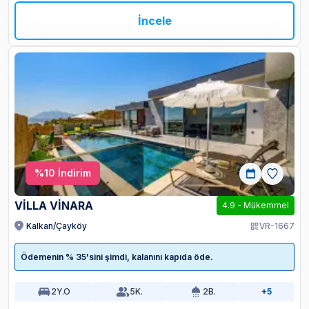
İncele
%
10
İndirim
VİLLA VİNARA
4.9
-
Mükemmel
Kalkan/Çayköy
VR-1667
Ödemenin % 35'sini şimdi, kalanını kapıda öde.
2
Y.O
5
K.
2
B.
+5