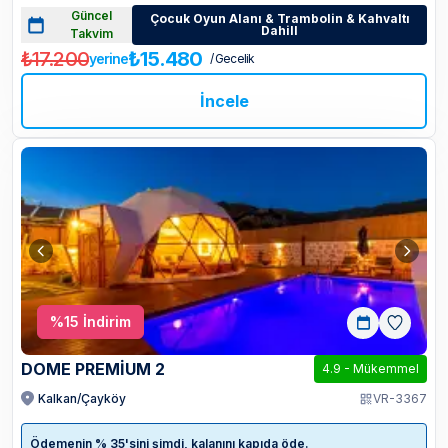
Güncel
Çocuk Oyun Alanı & Trambolin & Kahvaltı
Dahill
Takvim
₺17.200
₺15.480
yerine
/ Gecelik
İncele
%
15
İndirim
DOME PREMİUM 2
4.9
-
Mükemmel
Kalkan/Çayköy
VR-3367
Ödemenin % 35'sini şimdi, kalanını kapıda öde.