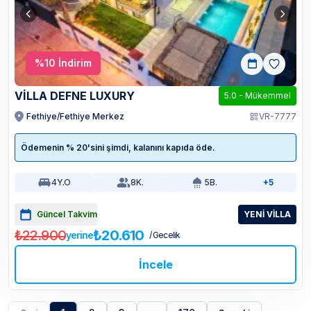
%
10
İndirim
VİLLA DEFNE LUXURY
5.0
-
Mükemmel
Fethiye/Fethiye Merkez
VR-7777
Ödemenin % 20'sini şimdi, kalanını kapıda öde.
4
Y.O
8
K.
5
B.
+5
Güncel Takvim
YENİ VİLLA
₺22.900
₺20.610
yerine
/ Gecelik
İncele