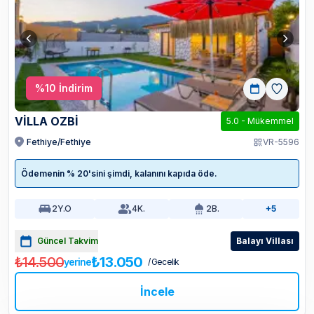
%
10
İndirim
VİLLA OZBİ
5.0
-
Mükemmel
Fethiye/Fethiye
VR-5596
Ödemenin % 20'sini şimdi, kalanını kapıda öde.
2
Y.O
4
K.
2
B.
+5
Güncel Takvim
Balayı Villası
₺14.500
₺13.050
yerine
/ Gecelik
İncele