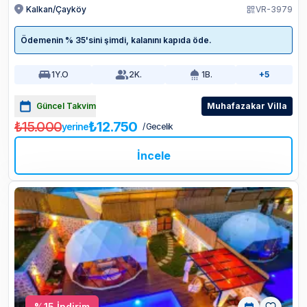
Kalkan/Çayköy
VR-3979
Ödemenin % 35'sini şimdi, kalanını kapıda öde.
1
Y.O
2
K.
1
B.
+5
Güncel Takvim
Muhafazakar Villa
₺15.000
₺12.750
yerine
/ Gecelik
İncele
%
15
İndirim