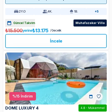
2
Y.O
4
K.
1
B.
+5
Güncel Takvim
Muhafazakar Villa
₺15.500
₺13.175
yerine
/ Gecelik
İncele
%
15
İndirim
DOME LUXURY 4
4.8
-
Mükemmel