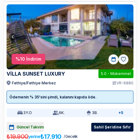
%
10
İndirim
VİLLA SUNSET LUXURY
5.0
-
Mükemmel
Fethiye/Fethiye Merkez
VR-6880
Ödemenin % 35'sini şimdi, kalanını kapıda öde.
3
Y.O
6
K.
3
B.
+5
Güncel Takvim
Sahil Şeridine Sıfır
₺19.900
₺17.910
yerine
/ Gecelik