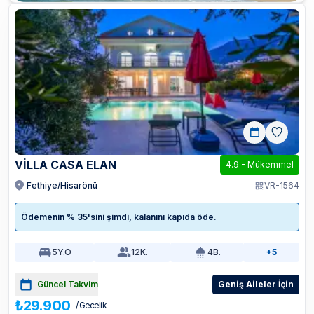
VİLLA CASA ELAN
4.9
-
Mükemmel
Fethiye/Hisarönü
VR-1564
Ödemenin % 35'sini şimdi, kalanını kapıda öde.
5
Y.O
12
K.
4
B.
+5
Güncel Takvim
Geniş Aileler İçin
₺29.900
/ Gecelik