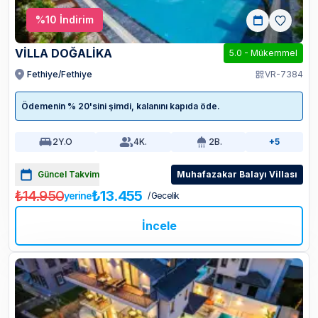
%
10
İndirim
VİLLA DOĞALİKA
5.0
-
Mükemmel
Fethiye/Fethiye
VR-7384
Ödemenin % 20'sini şimdi, kalanını kapıda öde.
2
Y.O
4
K.
2
B.
+5
Güncel Takvim
Muhafazakar Balayı Villası
₺14.950
₺13.455
yerine
/ Gecelik
İncele