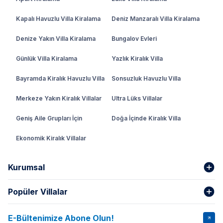
dingin bir başlangıç yapabilirsiniz. Yeni yıl sabahı
Kapalı Havuzlu Villa Kiralama
Deniz Manzaralı Villa Kiralama
sessizlik ve temiz hava içerisinde uyanarak
sevdiklerinizle huzurlu bir kahvaltı yapabilirsiniz. Bu
Denize Yakın Villa Kiralama
Bungalov Evleri
tarz villalar kış mevsiminin romantik atmosferine
uyum sağlayan detaylarla da donatılmıştır. Şömineli
Günlük Villa Kiralama
Yazlık Kiralık Villa
villalarda sıcacık bir ortam yaratabilir ya da ısıtmalı
Bayramda Kiralık Havuzlu Villa
Sonsuzluk Havuzlu Villa
kapalı havuzlarda farklı bir deneyim yaşayabilirsiniz.
Bu keyfi yaşamak isterseniz sitemizdeki kiralık villa
Merkeze Yakın Kiralık Villalar
Ultra Lüks Villalar
seçeneklerine bakmanız ve kendiniz için en uygun
villayı seçmeniz yeterlidir.
Geniş Aile Grupları İçin
Doğa İçinde Kiralık Villa
Yılbaşı Gecesi İçin Eşsiz Villa
Ekonomik Kiralık Villalar
Alternatifleri
Kurumsal
Yılbaşını özel bir villada geçirmek unutulmaz bir
deneyim yaşamanıza da imkân veren özel bir tatil
Popüler Villalar
olacaktır. Villaların bazı özellikleri de kutlamalarınızı
Hakkımızda
Gizlilik Şartları
daha keyifli hale getirecektir. Örneğin, ısıtmalı
İptal Şartları
Banka Hesapları
havuzlu villalar soğuk kış günlerinde bile yüzmenin
E-Bültenimize Abone Olun!
VİLLA SALKIM
VİLLA SLAY 1