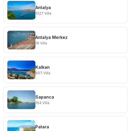
Antalya
1027
Villa
Antalya Merkez
16
Villa
Kalkan
907
Villa
Sapanca
164
Villa
Patara