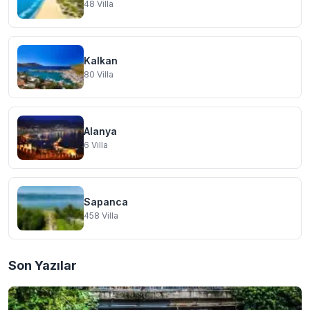
48
Villa
Kalkan
80
Villa
Alanya
6
Villa
Sapanca
458
Villa
Son Yazılar