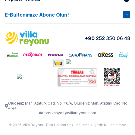
Hakkımızda
Gizlilik Şartları
İptal Şartları
Banka Hesapları
E-Bültenimize Abone Olun!
VİLLA SALKIM
VİLLA SLAY 1
Kurumsal
Blog
VİLLA GOLD ROSE
VİLLA SARNIÇ
Yorumlar
Nasıl Kiralarım
+90 252
350 06 48
VİLLA OLENNA 1
VİLLA MERT
İletişim
Kiralama Sözleşmesi
VİLLA VERDANİA
VİLLA BELLA
Belgelerimiz
VİLLA MİRAVA
VILLA ADRIMA 1
VİLLA TİAMO
VİLLA ZEYTİN DALI
VİLLA LARA
VILLA ELMALI
VİLLA EVRİM 1
Ölüdeniz Mah. Atatürk Cad. No: 46/A, Ölüdeniz Mah. Atatürk Cad. No:
46/A
rezervasyon@villareyonu.com
© 2026 Villa Reyonu Tüm Hakları Saklıdır, İzinsiz İçerik Kullanılamaz.
Fethiye Kas Kalkan 2