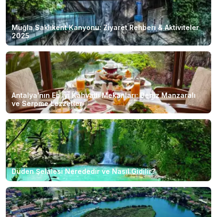
Muğla Saklıkent Kanyonu: Ziyaret Rehberi & Aktiviteler
2025
Antalya'nın En İyi Kahvaltı Mekanları: Deniz Manzaralı
ve Serpme Lezzetler
Düden Şelalesi Nerededir ve Nasıl Gidilir?